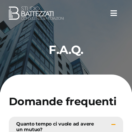
Skip
to
Toggl
content
Navig
Lo studio
F.A.Q.
I servizi
Il metodo
F.A.Q.
Domande frequenti
Quanto tempo ci vuole ad avere
un mutuo?